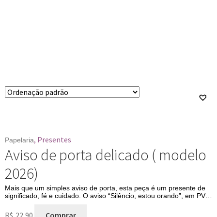
Exibindo todos 5 resultados
,
Presentes
Papelaria
Aviso de porta delicado ( modelo
2026)
Mais que um simples aviso de porta, esta peça é um presente de
significado, fé e cuidado. O aviso “Silêncio, estou orando”, em PVC
resistente e com design delicado em tons de rosa, é perfeito para
presentear pessoas que amam momentos de conexão espiritual.
R$
22,90
Comprar