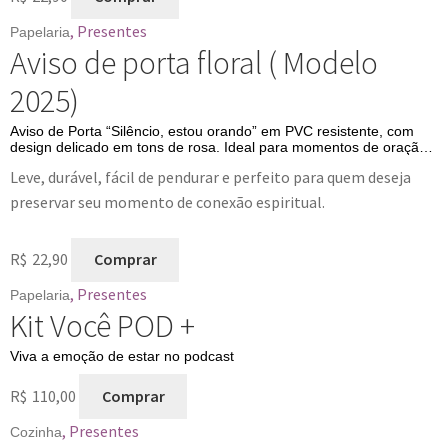
Uma lembrança especial para quem valoriza fé, propósito e
tranquilidade no […]
,
Presentes
Papelaria
Aviso de porta floral ( Modelo
2025)
Aviso de Porta “Silêncio, estou orando” em PVC resistente, com
design delicado em tons de rosa. Ideal para momentos de oração,
meditação e leitura bíblica, trazendo respeito e serenidade ao
Leve, durável, fácil de pendurar e perfeito para quem deseja
ambiente.
preservar seu momento de conexão espiritual.
R$
22,90
Comprar
,
Presentes
Papelaria
Kit Você POD +
Viva a emoção de estar no podcast
R$
110,00
Comprar
,
Presentes
Cozinha