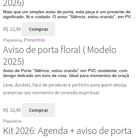
2026)
Mais que um simples aviso de porta, esta peça é um presente de
significado, fé e cuidado. O aviso “Silêncio, estou orando”, em PVC
resistente e com design delicado em tons de rosa, é perfeito para
presentear pessoas que amam momentos de conexão espiritual.
R$
22,90
Comprar
Uma lembrança especial para quem valoriza fé, propósito e
tranquilidade no […]
,
Presentes
Papelaria
Aviso de porta floral ( Modelo
2025)
Aviso de Porta “Silêncio, estou orando” em PVC resistente, com
design delicado em tons de rosa. Ideal para momentos de oração,
meditação e leitura bíblica, trazendo respeito e serenidade ao
Leve, durável, fácil de pendurar e perfeito para quem deseja
ambiente.
preservar seu momento de conexão espiritual.
R$
22,90
Comprar
Papelaria
Kit 2026: Agenda + aviso de porta